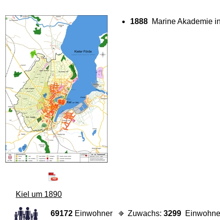
Kieler Stadtplan um 1890
1888
Marine Akademie in
Kiel um 1890
69172
Einwohner
Zuwachs:
3299
Einwohner